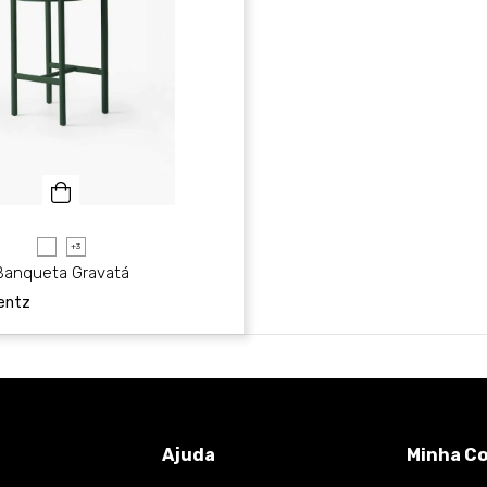
+3
Banqueta Gravatá
entz
Ajuda
Minha C