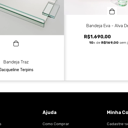
Bandeja Eva - Alva D
R$1.690,00
10
x de
R$169,00
sem j
Bandeja Traz
Jacqueline Terpins
Ajuda
Minha C
s
Como Comprar
Cadastre-s