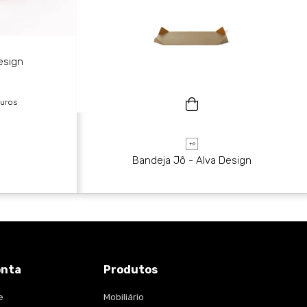
esign
uros
+6
Bandeja Jô - Alva Design
onta
Produtos
e
Mobiliário