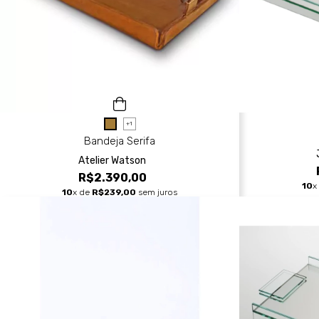
+1
Bandeja Serifa
Atelier Watson
R$2.390,00
10
x
10
x de
R$239,00
sem juros