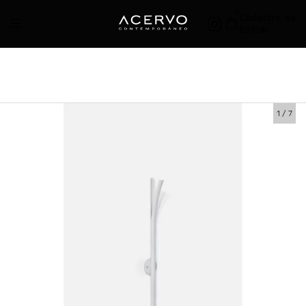
0
Cadastre-se
Entrar
1
/
7