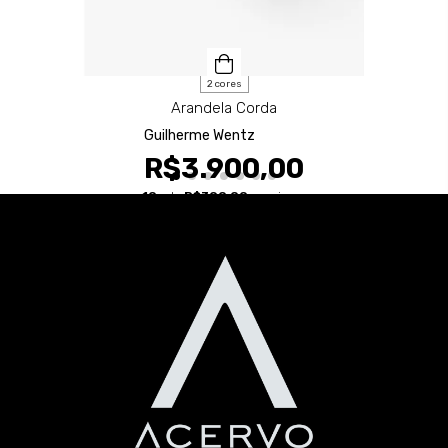
2 cores
Arandela Corda
Guilherme Wentz
R$3.900,00
10
x de
R$390,00
sem juros