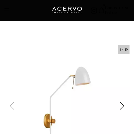
0
Cadastre-se
Entrar
1
/
19