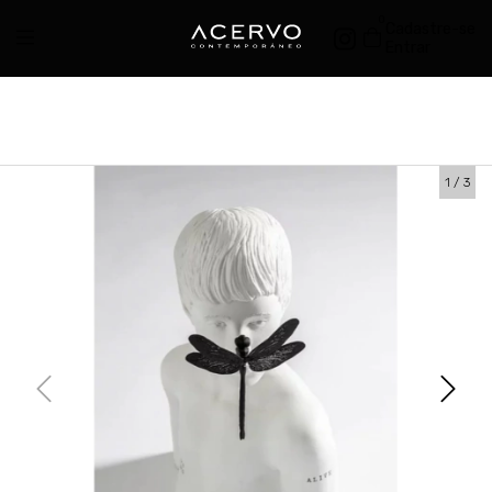
0
Cadastre-se
Entrar
1
/
3